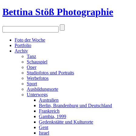
Bettina Stö
ß
Photographie
Foto der Woche
Portfolio
Archiv
Tanz
Schauspiel
Oper
Studiofotos und Portraits
Werbefotos
Sport
Ausbildungsorte
Unterwegs
Australien
Berlin, Brandenburg und Deutschland
Frankreich
Gambia, 1999
Gedenkstätte und Kulturorte
Gent
Israel