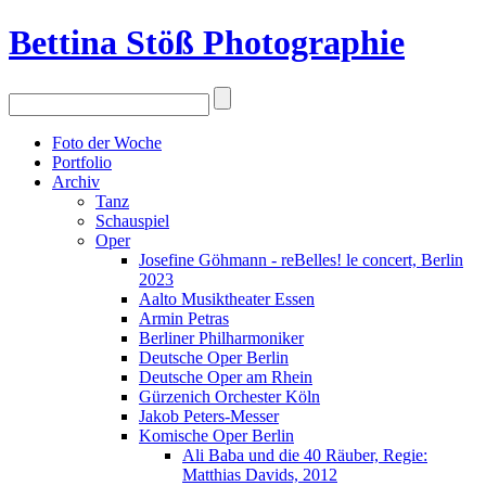
Bettina Stö
ß
Photographie
Foto der Woche
Portfolio
Archiv
Tanz
Schauspiel
Oper
Josefine Göhmann - reBelles! le concert, Berlin
2023
Aalto Musiktheater Essen
Armin Petras
Berliner Philharmoniker
Deutsche Oper Berlin
Deutsche Oper am Rhein
Gürzenich Orchester Köln
Jakob Peters-Messer
Komische Oper Berlin
Ali Baba und die 40 Räuber, Regie:
Matthias Davids, 2012