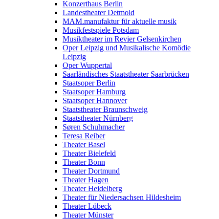
Konzerthaus Berlin
Landestheater Detmold
MAM.manufaktur für aktuelle musik
Musikfestspiele Potsdam
Musiktheater im Revier Gelsenkirchen
Oper Leipzig und Musikalische Komödie
Leipzig
Oper Wuppertal
Saarländisches Staatstheater Saarbrücken
Staatsoper Berlin
Staatsoper Hamburg
Staatsoper Hannover
Staatstheater Braunschweig
Staatstheater Nürnberg
Søren Schuhmacher
Teresa Reiber
Theater Basel
Theater Bielefeld
Theater Bonn
Theater Dortmund
Theater Hagen
Theater Heidelberg
Theater für Niedersachsen Hildesheim
Theater Lübeck
Theater Münster