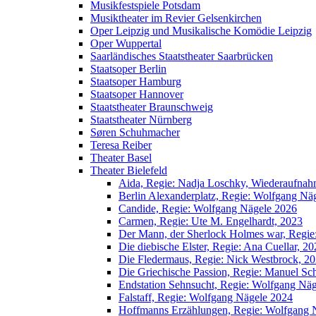
Musikfestspiele Potsdam
Musiktheater im Revier Gelsenkirchen
Oper Leipzig und Musikalische Komödie Leipzig
Oper Wuppertal
Saarländisches Staatstheater Saarbrücken
Staatsoper Berlin
Staatsoper Hamburg
Staatsoper Hannover
Staatstheater Braunschweig
Staatstheater Nürnberg
Søren Schuhmacher
Teresa Reiber
Theater Basel
Theater Bielefeld
Aida, Regie: Nadja Loschky, Wiederaufna
Berlin Alexanderplatz, Regie: Wolfgang Nä
Candide, Regie: Wolfgang Nägele 2026
Carmen, Regie: Ute M. Engelhardt, 2023
Der Mann, der Sherlock Holmes war, Regi
Die diebische Elster, Regie: Ana Cuellar, 2
Die Fledermaus, Regie: Nick Westbrock, 2
Die Griechische Passion, Regie: Manuel Sc
Endstation Sehnsucht, Regie: Wolfgang Nä
Falstaff, Regie: Wolfgang Nägele 2024
Hoffmanns Erzählungen, Regie: Wolfgang 