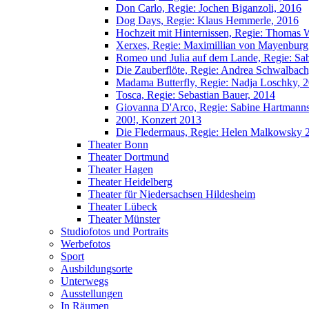
Don Carlo, Regie: Jochen Biganzoli, 2016
Dog Days, Regie: Klaus Hemmerle, 2016
Hochzeit mit Hinternissen, Regie: Thomas W
Xerxes, Regie: Maximillian von Mayenburg
Romeo und Julia auf dem Lande, Regie: Sa
Die Zauberflöte, Regie: Andrea Schwalbach
Madama Butterfly, Regie: Nadja Loschky, 
Tosca, Regie: Sebastian Bauer, 2014
Giovanna D'Arco, Regie: Sabine Hartmann
200!, Konzert 2013
Die Fledermaus, Regie: Helen Malkowsky 
Theater Bonn
Theater Dortmund
Theater Hagen
Theater Heidelberg
Theater für Niedersachsen Hildesheim
Theater Lübeck
Theater Münster
Studiofotos und Portraits
Werbefotos
Sport
Ausbildungsorte
Unterwegs
Ausstellungen
In Räumen