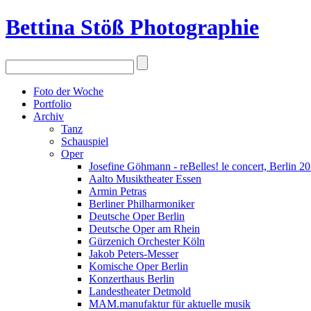
Bettina Stö
ß
Photographie
Foto der Woche
Portfolio
Archiv
Tanz
Schauspiel
Oper
Josefine Göhmann - reBelles! le concert, Berlin 2
Aalto Musiktheater Essen
Armin Petras
Berliner Philharmoniker
Deutsche Oper Berlin
Deutsche Oper am Rhein
Gürzenich Orchester Köln
Jakob Peters-Messer
Komische Oper Berlin
Konzerthaus Berlin
Landestheater Detmold
MAM.manufaktur für aktuelle musik