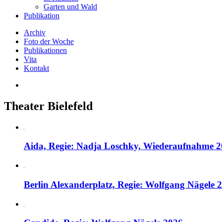
Garten und Wald
Publikation
Archiv
Foto der Woche
Publikationen
Vita
Kontakt
Theater Bielefeld
Aida, Regie: Nadja Loschky, Wiederaufnahme 
Berlin Alexanderplatz, Regie: Wolfgang Nägele 