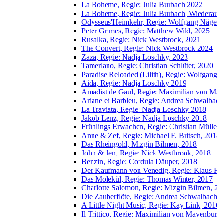
La Boheme, Regie: Julia Burbach 2022
La Boheme, Regie: Julia Burbach, Wieder
Odysseus'Heimkehr, Regie: Wolfgang Näge
Peter Grimes, Regie: Matthew Wild, 2025
Rusalka, Regie: Nick Westbrock, 2021
The Convert, Regie: Nick Westbrock 2024
Zaza, Regie: Nadja Loschky, 2023
Tamerlano, Regie: Christian Schlüter, 2020
Paradise Reloaded (Lilith), Regie: Wolfgan
Aida, Regie: Nadja Loschky 2019
Amadist de Gaul, Regie: Maximilian von 
Ariane et Barbleu, Regie: Andrea Schwalb
La Traviata, Regie: Nadja Loschky 2018
Jakob Lenz, Regie: Nadja Loschky 2018
Frühlings Erwachen, Regie: Christian Mülle
Anne & Zef, Regie: Michael F. Britsch, 201
Das Rheingold, Mizgin Bilmen, 2018
John & Jen, Regie: Nick Westbrook, 2018
Benzin, Regie: Cordula Däuper, 2018
Der Kaufmann von Venedig, Regie: Klaus
Das Molekül, Regie: Thomas Winter, 2017
Charlotte Salomon, Regie: Mizgin Bilmen, 
Die Zauberflöte, Regie: Andrea Schwalbac
A Little Night Music, Regie: Kay Link, 201
Il Trittico, Regie: Maximilian von Mayenbu