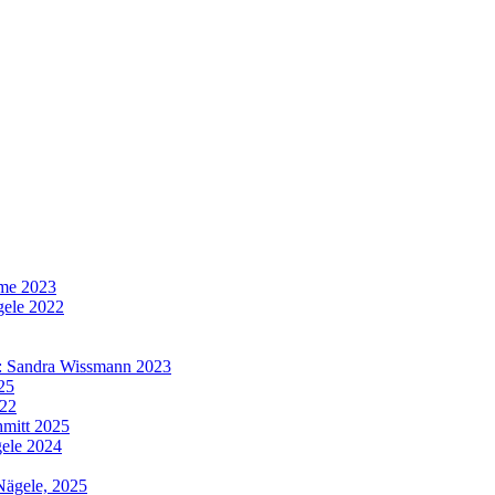
hme 2023
gele 2022
e: Sandra Wissmann 2023
025
022
hmitt 2025
gele 2024
Nägele, 2025