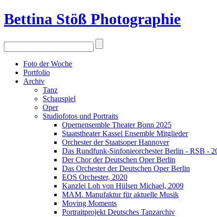
Bettina Stö
ß
Photographie
Foto der Woche
Portfolio
Archiv
Tanz
Schauspiel
Oper
Studiofotos und Portraits
Opernensemble Theater Bonn 2025
Staatstheater Kassel Ensemble Mitglieder
Orchester der Staatsoper Hannover
Das Rundfunk-Sinfonieorchester Berlin - RSB - 2
Der Chor der Deutschen Oper Berlin
Das Orchester der Deutschen Oper Berlin
EOS Orchester, 2020
Kanzlei Loh von Hülsen Michael, 2009
MAM. Manufaktur für aktuelle Musik
Moving Moments
Portraitprojekt Deutsches Tanzarchiv