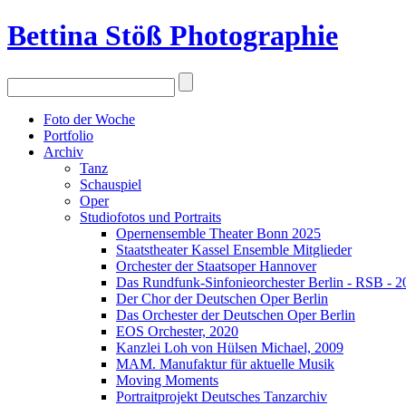
Bettina Stö
ß
Photographie
Foto der Woche
Portfolio
Archiv
Tanz
Schauspiel
Oper
Studiofotos und Portraits
Opernensemble Theater Bonn 2025
Staatstheater Kassel Ensemble Mitglieder
Orchester der Staatsoper Hannover
Das Rundfunk-Sinfonieorchester Berlin - RSB - 2
Der Chor der Deutschen Oper Berlin
Das Orchester der Deutschen Oper Berlin
EOS Orchester, 2020
Kanzlei Loh von Hülsen Michael, 2009
MAM. Manufaktur für aktuelle Musik
Moving Moments
Portraitprojekt Deutsches Tanzarchiv