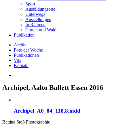
Sport
Ausbildungsorte
Unterwegs
Ausstellungen
In Räumen
Garten und Wald
Publikation
Archiv
Foto der Woche
Publikationen
Vita
Kontakt
Archipel, Aalto Ballett Essen 2016
Archipel_A0_84_118,8.indd
Bettina Stö
ß
Photographie