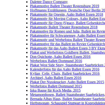
Dalettre Dance Company
Plakatmotive Ballett Theater Regensburg 2019
Hoffmanns Erzählungen, Deutsche Oper Berlin 2
Plakatmotiv für Onegin, Aalto Ballett Essen 2018
Plakatmotiv für Moving Colours, Aalto Ballett Es
Plakatmotiv für Open (S)pace, Ballett Gelsenkirc
Plakatmotiv Ballett Theater Regensburg 2018
Pakatmotive für Romeo und Julia, Ballett im Revie
Plakatmotive für Schwanensee, Aalto Ballett Esse
Plakatmotiv und Werbefotos Ballett Theater Rege
Plakatmotive für das Ballett im Revier Gelsenkirch
Plakatmotiv für das Aalto Ballett Essen,3 BY
Plakat und Werbefotos Goldberg Ballett, Staatsth
Don Quichotte, Aalto Ballett Essen 2016
Werbefotos Ballett Dortmund 2016
Plakat West Side Story, Staatstheater Saarbrücken
Kalenderfotos für das Aalto Ballett Essen 2016
Kylian_Celis_Chaix, Ballett Saarbrücken 2016
Archipel, Aalto Ballett Essen 2016
Plakat Der Nussknacker, Aalto Ballett Essen 2015
Werbefotos Ballett Dortmund 2015
Inka Bause für Koch Media, 2015
Metamorphosen, Ballett Staatstheater Saarbrücken
Bernada Albas Haus, Ballett Staatstheater Saarbr
Herbstsonate, Schauspiel Stuttgart in Koprodukti