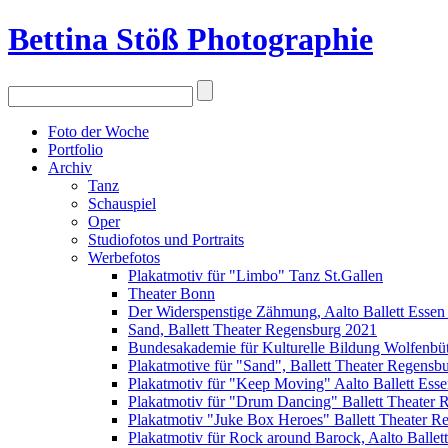
Bettina Stö
ß
Photographie
Foto der Woche
Portfolio
Archiv
Tanz
Schauspiel
Oper
Studiofotos und Portraits
Werbefotos
Plakatmotiv für "Limbo" Tanz St.Gallen
Theater Bonn
Der Widerspenstige Zähmung, Aalto Ballett Essen
Sand, Ballett Theater Regensburg 2021
Bundesakademie für Kulturelle Bildung Wolfenbüt
Plakatmotive für "Sand", Ballett Theater Regensb
Plakatmotiv für "Keep Moving" Aalto Ballett Ess
Plakatmotiv für "Drum Dancing" Ballett Theater
Plakatmotiv "Juke Box Heroes" Ballett Theater R
Plakatmotiv für Rock around Barock, Aalto Ballet