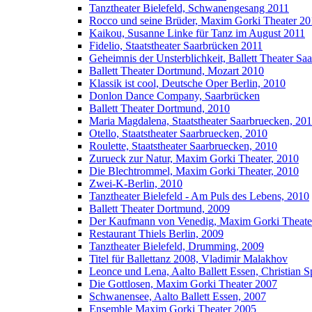
Tanztheater Bielefeld, Schwanengesang 2011
Rocco und seine Brüder, Maxim Gorki Theater 20
Kaikou, Susanne Linke für Tanz im August 2011
Fidelio, Staatstheater Saarbrücken 2011
Geheimnis der Unsterblichkeit, Ballett Theater Sa
Ballett Theater Dortmund, Mozart 2010
Klassik ist cool, Deutsche Oper Berlin, 2010
Donlon Dance Company, Saarbrücken
Ballett Theater Dortmund, 2010
Maria Magdalena, Staatstheater Saarbruecken, 20
Otello, Staatstheater Saarbruecken, 2010
Roulette, Staatstheater Saarbruecken, 2010
Zurueck zur Natur, Maxim Gorki Theater, 2010
Die Blechtrommel, Maxim Gorki Theater, 2010
Zwei-K-Berlin, 2010
Tanztheater Bielefeld - Am Puls des Lebens, 2010
Ballett Theater Dortmund, 2009
Der Kaufmann von Venedig, Maxim Gorki Theate
Restaurant Thiels Berlin, 2009
Tanztheater Bielefeld, Drumming, 2009
Titel für Ballettanz 2008, Vladimir Malakhov
Leonce und Lena, Aalto Ballett Essen, Christian 
Die Gottlosen, Maxim Gorki Theater 2007
Schwanensee, Aalto Ballett Essen, 2007
Ensemble Maxim Gorki Theater 2005