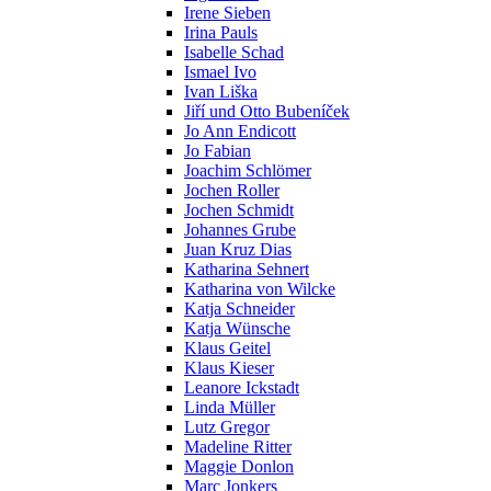
Irene Sieben
Irina Pauls
Isabelle Schad
Ismael Ivo
Ivan Liška
Jiří und Otto Bubeníček
Jo Ann Endicott
Jo Fabian
Joachim Schlömer
Jochen Roller
Jochen Schmidt
Johannes Grube
Juan Kruz Dias
Katharina Sehnert
Katharina von Wilcke
Katja Schneider
Katja Wünsche
Klaus Geitel
Klaus Kieser
Leanore Ickstadt
Linda Müller
Lutz Gregor
Madeline Ritter
Maggie Donlon
Marc Jonkers