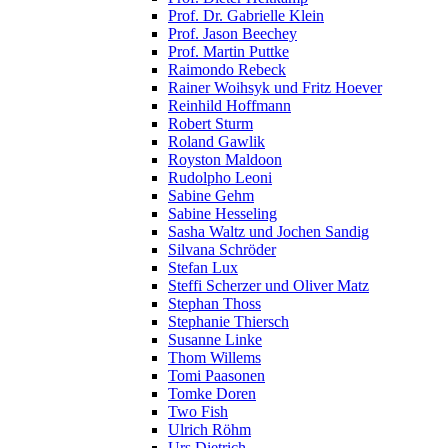
Prof. Dr. Gabrielle Klein
Prof. Jason Beechey
Prof. Martin Puttke
Raimondo Rebeck
Rainer Woihsyk und Fritz Hoever
Reinhild Hoffmann
Robert Sturm
Roland Gawlik
Royston Maldoon
Rudolpho Leoni
Sabine Gehm
Sabine Hesseling
Sasha Waltz und Jochen Sandig
Silvana Schröder
Stefan Lux
Steffi Scherzer und Oliver Matz
Stephan Thoss
Stephanie Thiersch
Susanne Linke
Thom Willems
Tomi Paasonen
Tomke Doren
Two Fish
Ulrich Röhm
Urs Dietrich