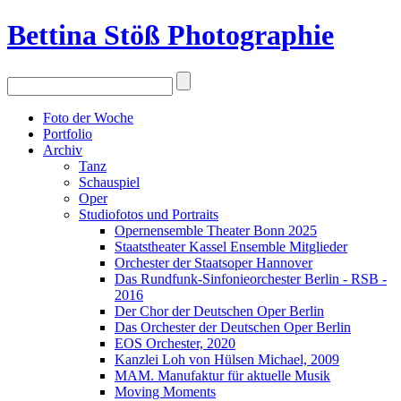
Bettina Stö
ß
Photographie
Foto der Woche
Portfolio
Archiv
Tanz
Schauspiel
Oper
Studiofotos und Portraits
Opernensemble Theater Bonn 2025
Staatstheater Kassel Ensemble Mitglieder
Orchester der Staatsoper Hannover
Das Rundfunk-Sinfonieorchester Berlin - RSB -
2016
Der Chor der Deutschen Oper Berlin
Das Orchester der Deutschen Oper Berlin
EOS Orchester, 2020
Kanzlei Loh von Hülsen Michael, 2009
MAM. Manufaktur für aktuelle Musik
Moving Moments