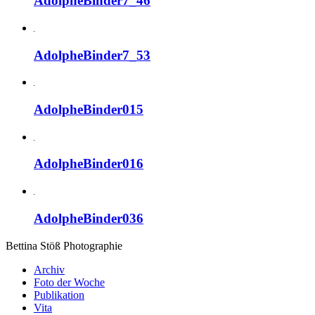
AdolpheBinder7_46
AdolpheBinder7_53
AdolpheBinder015
AdolpheBinder016
AdolpheBinder036
Bettina Stö
ß
Photographie
Archiv
Foto der Woche
Publikation
Vita