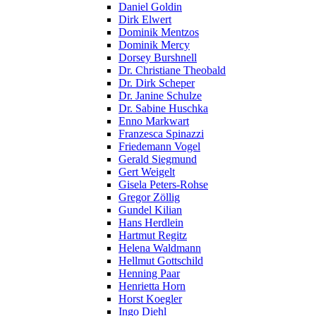
Daniel Goldin
Dirk Elwert
Dominik Mentzos
Dominik Mercy
Dorsey Burshnell
Dr. Christiane Theobald
Dr. Dirk Scheper
Dr. Janine Schulze
Dr. Sabine Huschka
Enno Markwart
Franzesca Spinazzi
Friedemann Vogel
Gerald Siegmund
Gert Weigelt
Gisela Peters-Rohse
Gregor Zöllig
Gundel Kilian
Hans Herdlein
Hartmut Regitz
Helena Waldmann
Hellmut Gottschild
Henning Paar
Henrietta Horn
Horst Koegler
Ingo Diehl