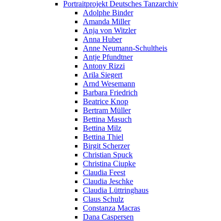
Portraitprojekt Deutsches Tanzarchiv
Adolphe Binder
Amanda Miller
Anja von Witzler
Anna Huber
Anne Neumann-Schultheis
Antje Pfundtner
Antony Rizzi
Arila Siegert
Arnd Wesemann
Barbara Friedrich
Beatrice Knop
Bertram Müller
Bettina Masuch
Bettina Milz
Bettina Thiel
Birgit Scherzer
Christian Spuck
Christina Ciupke
Claudia Feest
Claudia Jeschke
Claudia Lüttringhaus
Claus Schulz
Constanza Macras
Dana Caspersen