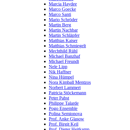
Marcia Haydee
Marco Goecke
Marco Santi
Mario Schröder
Martin Berg
Martin Nachbar
Martin Schläpfer
Matthias Kaiser
Matthias Schmiegelt
Mechthild Rühl
Michael Banzhaf
Michael Freundt
Nele Lipp
Nik Haffner
Nina Hümpel
Nora Kimball Mentzos
Norbert Lammert
Patricia Stöckemann
Peter Pabst
Philippe Talarde
Pogo Ensemble
Polina Semionova
Prof. Anke Glasow
Prof. Birgit Keil
Prof. Dieter Heitkamp