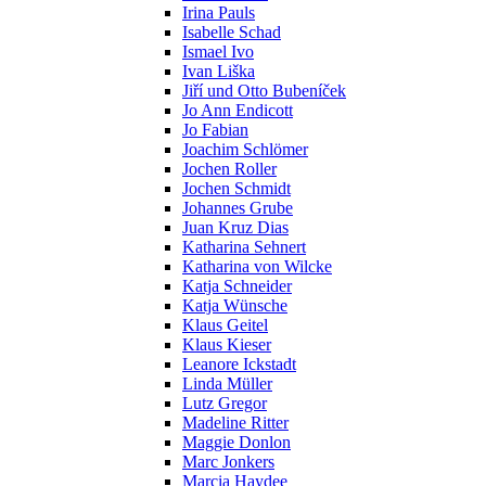
Irina Pauls
Isabelle Schad
Ismael Ivo
Ivan Liška
Jiří und Otto Bubeníček
Jo Ann Endicott
Jo Fabian
Joachim Schlömer
Jochen Roller
Jochen Schmidt
Johannes Grube
Juan Kruz Dias
Katharina Sehnert
Katharina von Wilcke
Katja Schneider
Katja Wünsche
Klaus Geitel
Klaus Kieser
Leanore Ickstadt
Linda Müller
Lutz Gregor
Madeline Ritter
Maggie Donlon
Marc Jonkers
Marcia Haydee