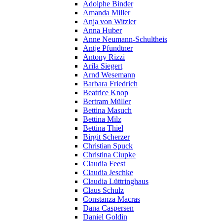
Adolphe Binder
Amanda Miller
Anja von Witzler
Anna Huber
Anne Neumann-Schultheis
Antje Pfundtner
Antony Rizzi
Arila Siegert
Arnd Wesemann
Barbara Friedrich
Beatrice Knop
Bertram Müller
Bettina Masuch
Bettina Milz
Bettina Thiel
Birgit Scherzer
Christian Spuck
Christina Ciupke
Claudia Feest
Claudia Jeschke
Claudia Lüttringhaus
Claus Schulz
Constanza Macras
Dana Caspersen
Daniel Goldin