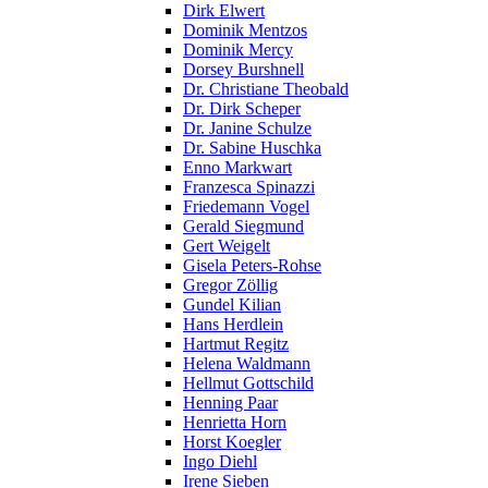
Dirk Elwert
Dominik Mentzos
Dominik Mercy
Dorsey Burshnell
Dr. Christiane Theobald
Dr. Dirk Scheper
Dr. Janine Schulze
Dr. Sabine Huschka
Enno Markwart
Franzesca Spinazzi
Friedemann Vogel
Gerald Siegmund
Gert Weigelt
Gisela Peters-Rohse
Gregor Zöllig
Gundel Kilian
Hans Herdlein
Hartmut Regitz
Helena Waldmann
Hellmut Gottschild
Henning Paar
Henrietta Horn
Horst Koegler
Ingo Diehl
Irene Sieben