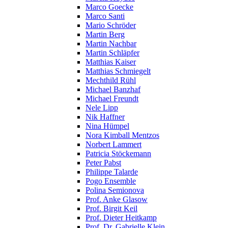
Marco Goecke
Marco Santi
Mario Schröder
Martin Berg
Martin Nachbar
Martin Schläpfer
Matthias Kaiser
Matthias Schmiegelt
Mechthild Rühl
Michael Banzhaf
Michael Freundt
Nele Lipp
Nik Haffner
Nina Hümpel
Nora Kimball Mentzos
Norbert Lammert
Patricia Stöckemann
Peter Pabst
Philippe Talarde
Pogo Ensemble
Polina Semionova
Prof. Anke Glasow
Prof. Birgit Keil
Prof. Dieter Heitkamp
Prof. Dr. Gabrielle Klein