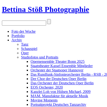
Bettina Stö
ß
Photographie
Foto der Woche
Portfolio
Archiv
Tanz
Schauspiel
Oper
Studiofotos und Portraits
Opernensemble Theater Bonn 2025
Staatstheater Kassel Ensemble Mitglieder
Orchester der Staatsoper Hannover
Das Rundfunk-Sinfonieorchester Berlin - RSB - 2
Der Chor der Deutschen Oper Berlin
Das Orchester der Deutschen Oper Berlin
EOS Orchester, 2020
Kanzlei Loh von Hülsen Michael, 2009
MAM. Manufaktur für aktuelle Musik
Moving Moments
Portraitprojekt Deutsches Tanzarchiv