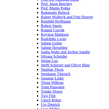
Prof. Jason Beechey
Prof. Martin Puttke
Raimondo Rebeck
Rainer Woihsyk und Fritz Hoever
Reinhild Hoffmann
Robert Sturm
Roland Gawlik
Royston Maldoon
Rudolpho Leoni
Sabine Gehm
Sabine Hesseling
Sasha Waltz und Jochen Sandig
Silvana Schröder
Stefan Lux
Steffi Scherzer und Oliver Matz
Stephan Thoss
Stephanie Thiersch
Susanne Linke
Thom Willems
Tomi Paasonen
Tomke Doren
Two Fish
Ulrich Röhm
Urs Dietrich
Uwe Möller