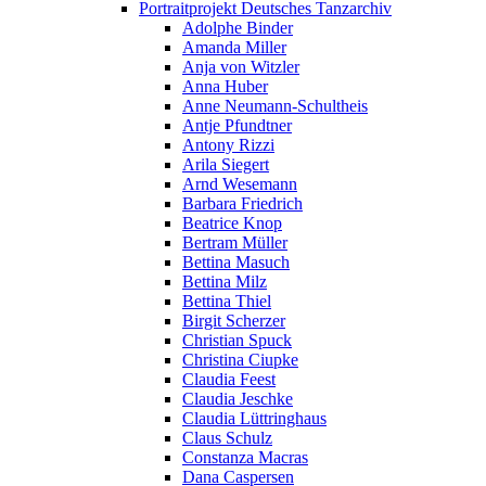
Portraitprojekt Deutsches Tanzarchiv
Adolphe Binder
Amanda Miller
Anja von Witzler
Anna Huber
Anne Neumann-Schultheis
Antje Pfundtner
Antony Rizzi
Arila Siegert
Arnd Wesemann
Barbara Friedrich
Beatrice Knop
Bertram Müller
Bettina Masuch
Bettina Milz
Bettina Thiel
Birgit Scherzer
Christian Spuck
Christina Ciupke
Claudia Feest
Claudia Jeschke
Claudia Lüttringhaus
Claus Schulz
Constanza Macras
Dana Caspersen