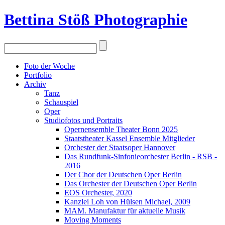
Bettina Stö
ß
Photographie
Foto der Woche
Portfolio
Archiv
Tanz
Schauspiel
Oper
Studiofotos und Portraits
Opernensemble Theater Bonn 2025
Staatstheater Kassel Ensemble Mitglieder
Orchester der Staatsoper Hannover
Das Rundfunk-Sinfonieorchester Berlin - RSB -
2016
Der Chor der Deutschen Oper Berlin
Das Orchester der Deutschen Oper Berlin
EOS Orchester, 2020
Kanzlei Loh von Hülsen Michael, 2009
MAM. Manufaktur für aktuelle Musik
Moving Moments