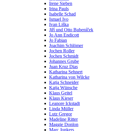
Irene Sieben
Irina Pauls
Isabelle Schad
Ismael Ivo
Ivan Liška
Jiří und Otto Bubeníček
Jo Ann Endicott
Jo Fabian
Joachim Schlömer
Jochen Roller
Jochen Schmidt
Johannes Grube
Juan Kruz Dias
Katharina Sehnert
Katharina von Wilcke
Katja Schneider
Katja Wünsche
Klaus Geitel
Klaus Kieser
Leanore Ickstadt
Linda Müller
Lutz Gregor
Madeline Ritter
Maggie Donlon
Marc Jonkers