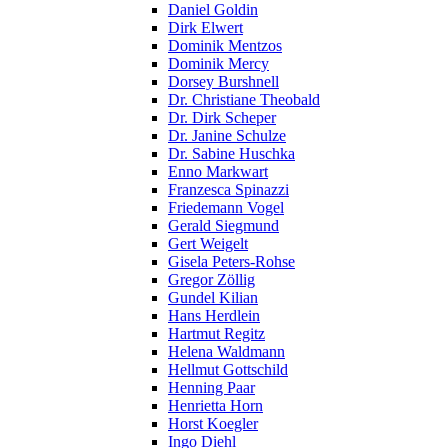
Daniel Goldin
Dirk Elwert
Dominik Mentzos
Dominik Mercy
Dorsey Burshnell
Dr. Christiane Theobald
Dr. Dirk Scheper
Dr. Janine Schulze
Dr. Sabine Huschka
Enno Markwart
Franzesca Spinazzi
Friedemann Vogel
Gerald Siegmund
Gert Weigelt
Gisela Peters-Rohse
Gregor Zöllig
Gundel Kilian
Hans Herdlein
Hartmut Regitz
Helena Waldmann
Hellmut Gottschild
Henning Paar
Henrietta Horn
Horst Koegler
Ingo Diehl