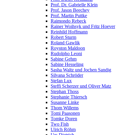
Prof. Dr. Gabrielle Klein
Prof. Jason Beechey
Prof. Martin Puttke
Raimondo Rebeck
Rainer Woihsyk und Fritz Hoever
Reinhild Hoffmann
Robert Sturm
Roland Gawlik
Royston Maldoon
Rudolpho Leoni
Sabine Gehm
Sabine Hesseling
Sasha Waltz und Jochen Sandig
Silvana Schröder
Stefan Lux
Steffi Scherzer und Oliver Matz
Stephan Thoss
Stephanie Thiersch
Susanne Linke
Thom Willems
Tomi Paasonen
Tomke Doren
Two Fish
Ulrich Röhm
Urs Dietrich