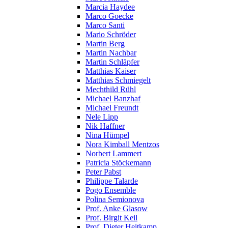
Marcia Haydee
Marco Goecke
Marco Santi
Mario Schröder
Martin Berg
Martin Nachbar
Martin Schläpfer
Matthias Kaiser
Matthias Schmiegelt
Mechthild Rühl
Michael Banzhaf
Michael Freundt
Nele Lipp
Nik Haffner
Nina Hümpel
Nora Kimball Mentzos
Norbert Lammert
Patricia Stöckemann
Peter Pabst
Philippe Talarde
Pogo Ensemble
Polina Semionova
Prof. Anke Glasow
Prof. Birgit Keil
Prof. Dieter Heitkamp