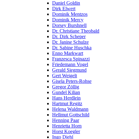
Daniel Goldin
Dirk Elwert
Dominik Mentzos
Dominik Mercy
Dorsey Burshnell
Dr. Christiane Theobald
Dr. Dirk Scheper
Dr. Janine Schulze
Dr. Sabine Huschka
Enno Markwart
Franzesca Spinazzi
Friedemann Vogel
Gerald Siegmund
Gert Weigelt
Gisela Peters-Rohse
Gregor Zöllig
Gundel Kilian
Hans Herdlein
Hartmut Regitz
Helena Waldmann
Hellmut Gottschild
Henning Paar
Henrietta Horn
Horst Koegler
Ingo Diehl