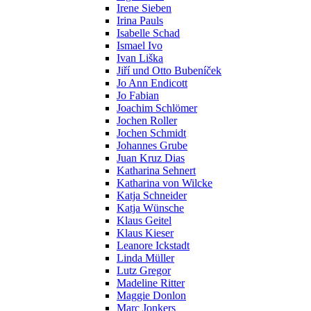
Irene Sieben
Irina Pauls
Isabelle Schad
Ismael Ivo
Ivan Liška
Jiří und Otto Bubeníček
Jo Ann Endicott
Jo Fabian
Joachim Schlömer
Jochen Roller
Jochen Schmidt
Johannes Grube
Juan Kruz Dias
Katharina Sehnert
Katharina von Wilcke
Katja Schneider
Katja Wünsche
Klaus Geitel
Klaus Kieser
Leanore Ickstadt
Linda Müller
Lutz Gregor
Madeline Ritter
Maggie Donlon
Marc Jonkers