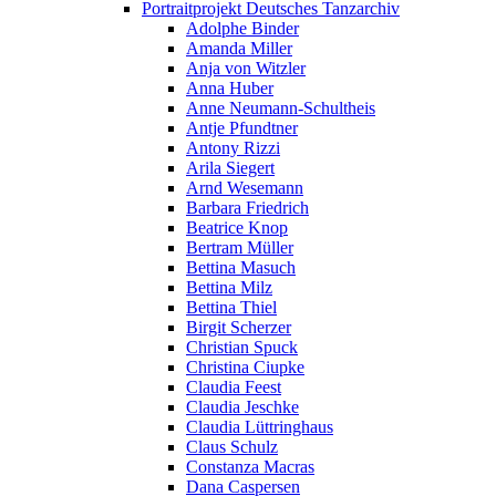
Portraitprojekt Deutsches Tanzarchiv
Adolphe Binder
Amanda Miller
Anja von Witzler
Anna Huber
Anne Neumann-Schultheis
Antje Pfundtner
Antony Rizzi
Arila Siegert
Arnd Wesemann
Barbara Friedrich
Beatrice Knop
Bertram Müller
Bettina Masuch
Bettina Milz
Bettina Thiel
Birgit Scherzer
Christian Spuck
Christina Ciupke
Claudia Feest
Claudia Jeschke
Claudia Lüttringhaus
Claus Schulz
Constanza Macras
Dana Caspersen