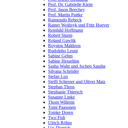
Prof. Dr. Gabrielle Klein
Prof. Jason Beechey
Prof. Martin Puttke
Raimondo Rebeck
Rainer Woihsyk und Fritz Hoever
Reinhild Hoffmann
Robert Sturm
Roland Gawlik
Royston Maldoon
Rudolpho Leoni
Sabine Gehm
Sabine Hesseling
Sasha Waltz und Jochen Sandig
Silvana Schröder
Stefan Lux
Steffi Scherzer und Oliver Matz
Stephan Thoss
Stephanie Thiersch
Susanne Linke
Thom Willems
Tomi Paasonen
Tomke Doren
Two Fish
Ulrich Röhm
Urs Dietrich