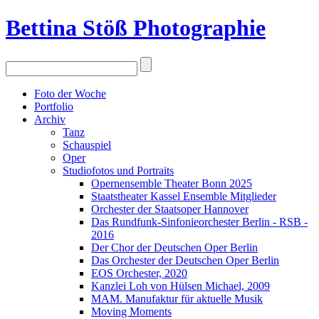
Bettina Stö
ß
Photographie
Foto der Woche
Portfolio
Archiv
Tanz
Schauspiel
Oper
Studiofotos und Portraits
Opernensemble Theater Bonn 2025
Staatstheater Kassel Ensemble Mitglieder
Orchester der Staatsoper Hannover
Das Rundfunk-Sinfonieorchester Berlin - RSB -
2016
Der Chor der Deutschen Oper Berlin
Das Orchester der Deutschen Oper Berlin
EOS Orchester, 2020
Kanzlei Loh von Hülsen Michael, 2009
MAM. Manufaktur für aktuelle Musik
Moving Moments