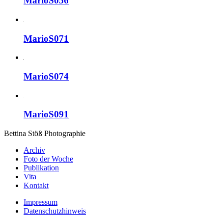
MarioS056
MarioS071
MarioS074
MarioS091
Bettina Stö
ß
Photographie
Archiv
Foto der Woche
Publikation
Vita
Kontakt
Impressum
Datenschutzhinweis