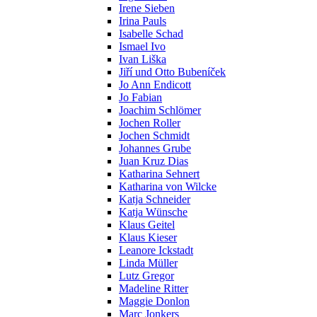
Irene Sieben
Irina Pauls
Isabelle Schad
Ismael Ivo
Ivan Liška
Jiří und Otto Bubeníček
Jo Ann Endicott
Jo Fabian
Joachim Schlömer
Jochen Roller
Jochen Schmidt
Johannes Grube
Juan Kruz Dias
Katharina Sehnert
Katharina von Wilcke
Katja Schneider
Katja Wünsche
Klaus Geitel
Klaus Kieser
Leanore Ickstadt
Linda Müller
Lutz Gregor
Madeline Ritter
Maggie Donlon
Marc Jonkers