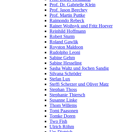
Prof. Dr. Gabrielle Klein
Prof. Jason Beechey
Prof. Martin Puttke
Raimondo Rebeck
Rainer Woihsyk und Fritz Hoever
Reinhild Hoffmann
Robert Sturm
Roland Gawlik
Royston Maldoon
Rudolpho Leoni
Sabine Gehm
Sabine Hesseling
Sasha Waltz und Jochen Sandig
Silvana Schröder
Stefan Lux
Steffi Scherzer und Oliver Matz
Stephan Thoss
Stephanie Thiersch
Susanne Linke
Thom Willems
Tomi Paasonen
Tomke Doren
Two Fish
Ulrich Röhm
Urs Dietrich