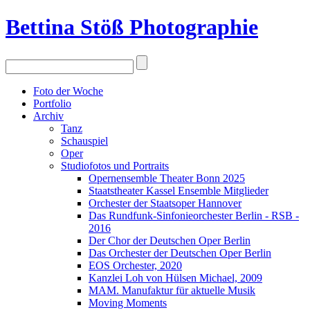
Bettina Stö
ß
Photographie
Foto der Woche
Portfolio
Archiv
Tanz
Schauspiel
Oper
Studiofotos und Portraits
Opernensemble Theater Bonn 2025
Staatstheater Kassel Ensemble Mitglieder
Orchester der Staatsoper Hannover
Das Rundfunk-Sinfonieorchester Berlin - RSB -
2016
Der Chor der Deutschen Oper Berlin
Das Orchester der Deutschen Oper Berlin
EOS Orchester, 2020
Kanzlei Loh von Hülsen Michael, 2009
MAM. Manufaktur für aktuelle Musik
Moving Moments