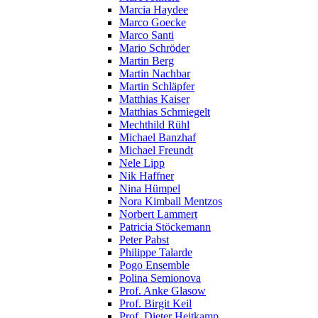
Marcia Haydee
Marco Goecke
Marco Santi
Mario Schröder
Martin Berg
Martin Nachbar
Martin Schläpfer
Matthias Kaiser
Matthias Schmiegelt
Mechthild Rühl
Michael Banzhaf
Michael Freundt
Nele Lipp
Nik Haffner
Nina Hümpel
Nora Kimball Mentzos
Norbert Lammert
Patricia Stöckemann
Peter Pabst
Philippe Talarde
Pogo Ensemble
Polina Semionova
Prof. Anke Glasow
Prof. Birgit Keil
Prof. Dieter Heitkamp