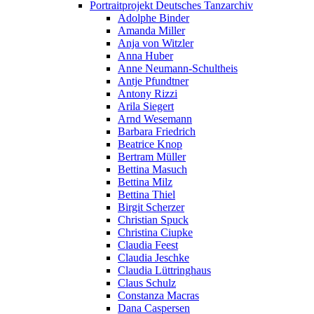
Portraitprojekt Deutsches Tanzarchiv
Adolphe Binder
Amanda Miller
Anja von Witzler
Anna Huber
Anne Neumann-Schultheis
Antje Pfundtner
Antony Rizzi
Arila Siegert
Arnd Wesemann
Barbara Friedrich
Beatrice Knop
Bertram Müller
Bettina Masuch
Bettina Milz
Bettina Thiel
Birgit Scherzer
Christian Spuck
Christina Ciupke
Claudia Feest
Claudia Jeschke
Claudia Lüttringhaus
Claus Schulz
Constanza Macras
Dana Caspersen