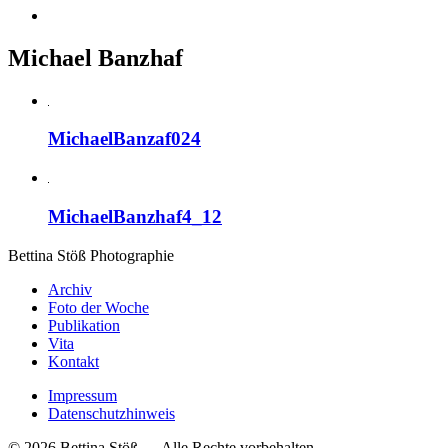
Michael Banzhaf
MichaelBanzaf024
MichaelBanzhaf4_12
Bettina Stö
ß
Photographie
Archiv
Foto der Woche
Publikation
Vita
Kontakt
Impressum
Datenschutzhinweis
© 2026 Bettina Stöß — Alle Rechte vorbehalten