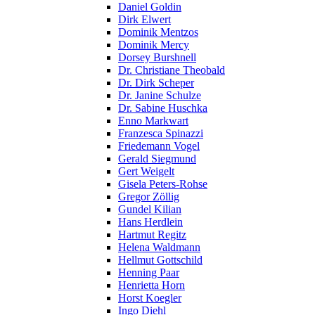
Daniel Goldin
Dirk Elwert
Dominik Mentzos
Dominik Mercy
Dorsey Burshnell
Dr. Christiane Theobald
Dr. Dirk Scheper
Dr. Janine Schulze
Dr. Sabine Huschka
Enno Markwart
Franzesca Spinazzi
Friedemann Vogel
Gerald Siegmund
Gert Weigelt
Gisela Peters-Rohse
Gregor Zöllig
Gundel Kilian
Hans Herdlein
Hartmut Regitz
Helena Waldmann
Hellmut Gottschild
Henning Paar
Henrietta Horn
Horst Koegler
Ingo Diehl